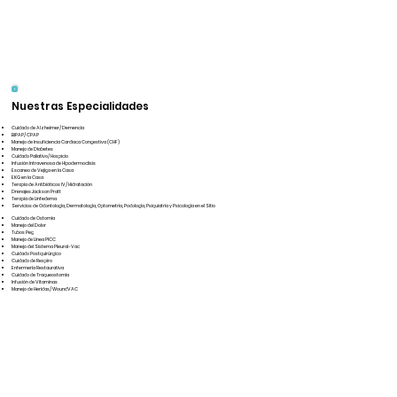
¡
Nuestras Especialidades
Cuidado de Alzheimer/Demencia
BiPAP/CPAP
Manejo de Insuficiencia Cardiaca Congestiva (CHF)
Manejo de Diabetes
Cuidado Paliativo/Hospicio
Infusión Intravenosa de Hipodermoclisis
Escaneo de Vejiga en la Casa
EKG en la Casa
Terapia de Antibióticos IV/Hidratación
Drenajes Jackson Pratt
Terapia de Linfedema
Servicios de Odontología, Dermatología, Optometría, Podología, Psiquiatría y Psicología en el Sitio
Cuidado de Ostomía
Manejo del Dolor
Tubos Peg
Manejo de Línea PICC
Manejo del Sistema Pleural-Vac
Cuidado Postquirúrgico
Cuidado de Respiro
Enfermería Restaurativa
Cuidado de Traqueostomía
Infusión de Vitaminas
Manejo de Heridas/WoundVAC